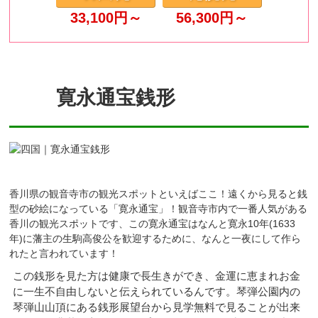
33,100
円～
56,300
円～
寛永通宝銭形
香川県の観音寺市の観光スポットといえばここ！遠くから見ると銭
型の砂絵になっている「寛永通宝」！観音寺市内で一番人気がある
香川の観光スポットです、この寛永通宝はなんと寛永10年(1633
年)に藩主の生駒高俊公を歓迎するために、なんと一夜にして作ら
れたと言われています！
この銭形を見た方は健康で長生きができ、金運に恵まれお金
に一生不自由しないと伝えられているんです。琴弾公園内の
琴弾山山頂にある銭形展望台から見学無料で見ることが出来