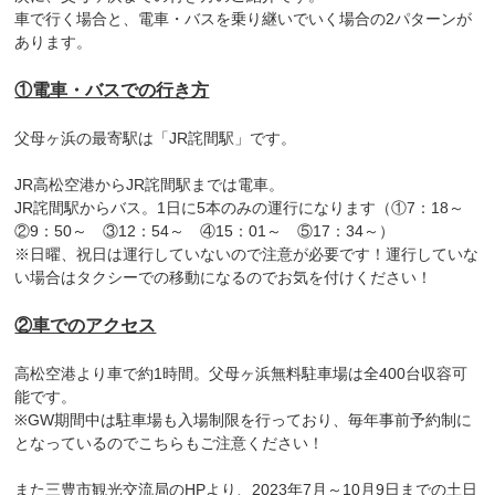
車で行く場合と、電車・バスを乗り継いでいく場合の2パターンが
あります。
①電車・バスでの行き方
父母ヶ浜の最寄駅は「JR詫間駅」です。
JR高松空港からJR詫間駅までは電車。
JR詫間駅からバス。1日に5本のみの運行になります（①7：18～
②9：50～ ③12：54～ ④15：01～ ⑤17：34～）
※日曜、祝日は運行していないので注意が必要です！運行していな
い場合はタクシーでの移動になるのでお気を付けください！
②車でのアクセス
高松空港より車で約1時間。父母ヶ浜無料駐車場は全400台収容可
能です。
※GW期間中は駐車場も入場制限を行っており、毎年事前予約制に
となっているのでこちらもご注意ください！
また三豊市観光交流局のHPより、2023年7月～10月9日までの土日