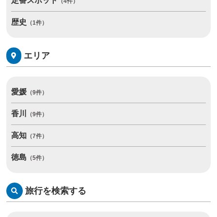
定番スポット
（4件）
歴史
（1件）
エリア
愛媛
（9件）
香川
（9件）
高知
（7件）
徳島
（5件）
旅行を検索する