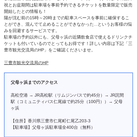
祝とお盆期間は駐車場を事前予約できるチケットを数量限定で販売
開始したとの情報も！
陽が沈む前の15時～20時までの駐車スペースを事前に確保するこ
とができ、混んでて止めることができなかった...というお客様の悩
みを回避するサービスです。
駐車場の予約以外にも、父母ヶ浜の近隣飲食店で使えるドリンクチ
ケットも付いているのでとってもお得です！詳しい内容は下記「三
豊市観光交流局のHP」をご確認くださいませ。
三豊市観光交流局のHP
父母ヶ浜までのアクセス
高松空港 → JR高松駅（リムジンバスで約45分）→ JR詫間
駅（コミュニティバス仁尾線で約25分（100円））→ 父母
ヶ浜
【住所】香川県三豊市仁尾町仁尾乙203-3
【駐車場】父母ヶ浜駐車場全400台（無料）