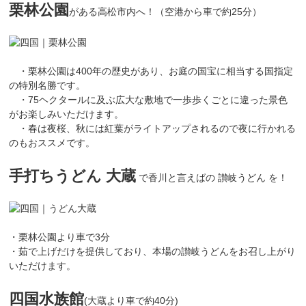
栗林公園
がある高松市内へ！（空港から車で約25分）
・栗林公園は400年の歴史があり、お庭の国宝に相当する国指定
の特別名勝です。
・75ヘクタールに及ぶ広大な敷地で一歩歩くごとに違った景色
がお楽しみいただけます。
・春は夜桜、秋には紅葉がライトアップされるので夜に行かれる
のもおススメです。
手打ちうどん 大蔵
で香川と言えばの 讃岐うどん を！
・栗林公園より車で3分
・茹で上げだけを提供しており、本場の讃岐うどんをお召し上がり
いただけます。
四国水族館
(大蔵より車で約40分)