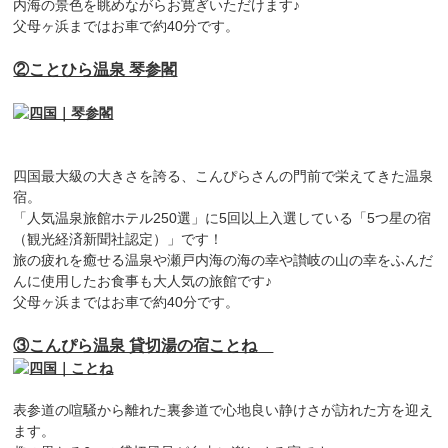
内海の景色を眺めながらお寛ぎいただけます♪
父母ヶ浜まではお車で約40分です。
②ことひら温泉 琴参閣
四国最大級の大きさを誇る、こんぴらさんの門前で栄えてきた温泉
宿。
「人気温泉旅館ホテル250選」に5回以上入選している「5つ星の宿
（観光経済新聞社認定）」です！
旅の疲れを癒せる温泉や瀬戸内海の海の幸や讃岐の山の幸をふんだ
んに使用したお食事も大人気の旅館です♪
父母ヶ浜まではお車で約40分です。
③こんぴら温泉 貸切湯の宿ことね
表参道の喧騒から離れた裏参道で心地良い静けさが訪れた方を迎え
ます。