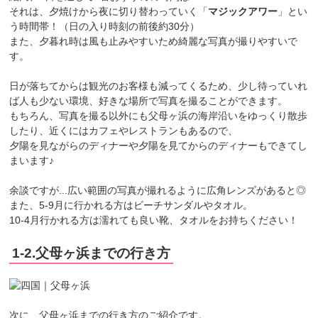
それは、夕焼けから夜に切り替わっていく「
マジックアワー
」とい
う時間帯！（日の入り時刻の前後約30分）
また、夕暮れ時は風も止みやすいため綺麗な写真が撮りやすいで
す。
日が落ちてからは観光のお客様も減ってくるため、少し待っていれ
ば人も少ない環境、好きな場所で写真を撮ることができます。
もちろん、写真を撮る以外にも父母ヶ浜の海岸沿いをゆっくり散歩
したり、近くにはカフェやレストランもあるので、
夕陽を見ながらのディナーや夕陽を見てからのディナーもできてし
まいます♪
余談ですが...広い範囲の写真が撮れるように広角レンズがあると◎
また、5-9月に行かれる方はビーチサンダルやタオル。
10-4月行かれる方は濡れても良い靴、タオルをお持ちください！
1-2.父母ヶ浜までの行き方
次に、父母ヶ浜までの行き方のご紹介です。