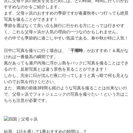
次に父母ヶ浜の絶景を見るためには、どの時期、時間に行くのがお
すすめなのかをご紹介します。
まず、父母ヶ浜のおすすめの季節ですが春夏秋冬いつ行っても絶景
写真を撮ることができます！
季節を選ばなくて良い点も旅行に行かれる方にとっては行きやす
く、これも父母ヶ浜が人気の理由の一つなのかもしれません。
その中でも季節的に過ごしやすい気温である、春や秋が特に人気！
日中に写真を撮りに行く場合は、「
干潮時
」がおすすめ！＆風がな
ければ一番最高の瞬間です。
風があっても瀬戸内海に浮かぶ島をバックに写真を撮ることはでき
るので、反射写真とは違う景色を見ることができます！
しかし、完全に日が沈んだ夜に行ってしまうと真っ暗で何も見えな
いのでお気を付けください。
また、満潮の前後3時間も鏡のような写真を撮ることは出来ないの
で、父母ヶ浜でフォトジェニックの写真を撮りたい！という方はこ
ちらも注意が必要です。
結局、1日を通して1番おすすめの時間は...？