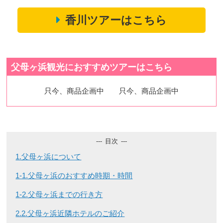
香川ツアーはこちら
月～金曜日 10:00～17:00
営業時間
土・日・祝日 休業
父母ヶ浜観光におすすめツアーはこちら
只今、商品企画中
只今、商品企画中
目次
1.父母ヶ浜について
1-1.父母ヶ浜のおすすめ時期・時間
1-2.父母ヶ浜までの行き方
2.2.父母ヶ浜近隣ホテルのご紹介