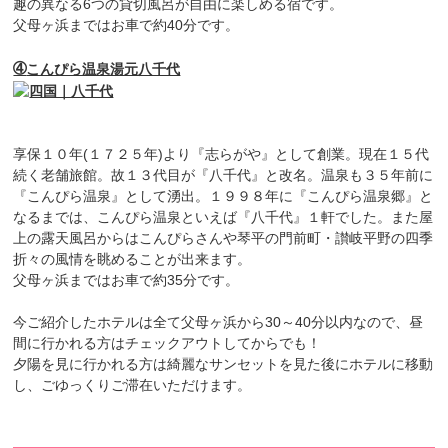
趣の異なる6つの貸切風呂が自由に楽しめる宿です。
父母ヶ浜まではお車で約40分です。
➃
こんぴら温泉湯元八千代
享保１０年(１７２５年)より『志らがや』として創業。現在１５代
続く老舗旅館。故１３代目が『八千代』と改名。温泉も３５年前に
『こんぴら温泉』として湧出。１９９８年に『こんぴら温泉郷』と
なるまでは、こんぴら温泉といえば『八千代』１軒でした。また屋
上の露天風呂からはこんぴらさんや琴平の門前町・讃岐平野の四季
折々の風情を眺めることが出来ます。
父母ヶ浜まではお車で約35分です。
今ご紹介したホテルは全て父母ヶ浜から30～40分以内なので、昼
間に行かれる方はチェックアウトしてからでも！
夕陽を見に行かれる方は綺麗なサンセットを見た後にホテルに移動
し、ごゆっくりご滞在いただけます。