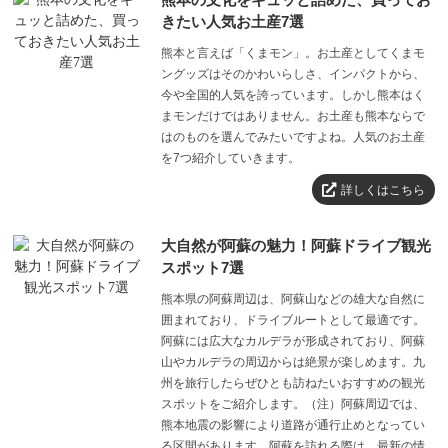
きたい人気お土産7選
熊本と言えば「くまモン」。お土産としてくまモ
ングッズはそのかわいらしさ、インパクトから、
今や全国的人気を誇っています。しかし熊本はく
まモンだけではありません。お土産も熊本ならで
はのものを選んでみたいですよね。人気のお土産
を7つ紹介していきます。
詳しくはこちら
大自然が阿蘇の魅力！阿蘇ドライブ観光
スポット7選
熊本県の阿蘇周辺は、阿蘇山などの雄大な自然に
囲まれており、ドライブルートとして最適です。
阿蘇には広大なカルデラが形成されており、阿蘇
山やカルデラの周辺からは絶景が楽しめます。九
州を旅行したらぜひとも訪ねたいおすすめの観光
スポットをご紹介します。（注）阿蘇周辺では、
熊本地震の影響により道路が通行止めとなってい
る区間があります。阿蘇を訪れる際は、最新の情