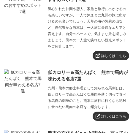
気心知れた仲間や恋人、家族と旅行に出かけるの
月～金曜日 10:00～17:00
も楽しいですが、一人で気ままに九州の旅に出か
営業時間
土・日・祝日 休業
けるのも良いでしょう。天草の海や阿蘇の山な
ど、自然豊かな熊本は、一人旅に最適なエリアと
言えます。自分のペースで、気ままな旅を楽しみ
ましょう。熊本の一人旅で訪れたい観光スポット
をご紹介します。
詳しくはこちら
低カロリー＆高たんぱく 熊本で馬肉が
味わえる名店7選
九州・熊本の郷土料理として知られる馬刺しは、
低カロリーで高たんぱくな馬肉を薄く切って食べ
る馬肉の刺身のこと。熊本に旅行に行くなら絶対
に食べたい馬肉の名店をご紹介します。
詳しくはこちら
熊本の文化をギュッと詰めた、買ってお