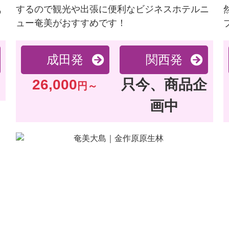
気
するので観光や出張に便利なビジネスホテルニ
ュー奄美がおすすめです！
成田発
関西発
26,000
只今、商品企
円～
画中