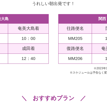
うれしい朝出発です！
美大島
関西
奄美大島着
往路便名
10：00
MM205
成田着
復路便名
奄
12：40
MM206
※2023
※スケジュールは予告なく変
おすすめプラン