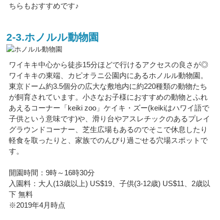
ちらもおすすめです♪
2-3.ホノルル動物園
ワイキキ中心から徒歩15分ほどで行けるアクセスの良さが◎
ワイキキの東端、カピオラニ公園内にあるホノルル動物園。
東京ドーム約3.5個分の広大な敷地内に約220種類の動物たち
が飼育されています。小さなお子様におすすめの動物とふれ
あえるコーナー「keiki zoo」ケイキ・ズー(keikiはハワイ語で
子供という意味です)や、滑り台やアスレチックのあるプレイ
グラウンドコーナー、芝生広場もあるのでそこで休息したり
軽食を取ったりと、家族でのんびり過ごせる穴場スポットで
す。
開園時間：9時～16時30分
入園料：大人(13歳以上) US$19、子供(3-12歳) US$11、2歳以
下 無料
※2019年4月時点