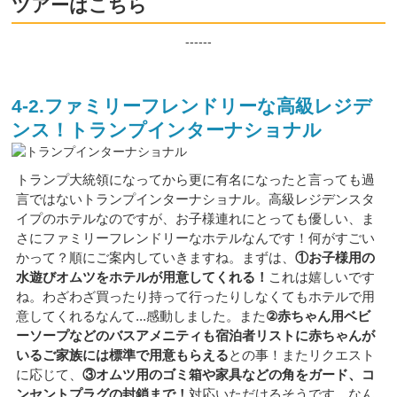
ツアーはこちら
------
4-2.ファミリーフレンドリーな高級レジデ
ンス！トランプインターナショナル
トランプ大統領になってから更に有名になったと言っても過
言ではないトランプインターナショナル。高級レジデンスタ
イプのホテルなのですが、お子様連れにとっても優しい、ま
さにファミリーフレンドリーなホテルなんです！何がすごい
かって？順にご案内していきますね。まずは、
①お子様用の
水遊びオムツをホテルが用意してくれる！
これは嬉しいです
ね。わざわざ買ったり持って行ったりしなくてもホテルで用
意してくれるなんて...感動しました。また
②赤ちゃん用ベビ
ーソープなどのバスアメニティも宿泊者リストに赤ちゃんが
いるご家族には標準で用意もらえる
との事！またリクエスト
に応じて、
③オムツ用のゴミ箱や家具などの角をガード、コ
ンセントプラグの封鎖まで！
対応いただけるそうです。なん