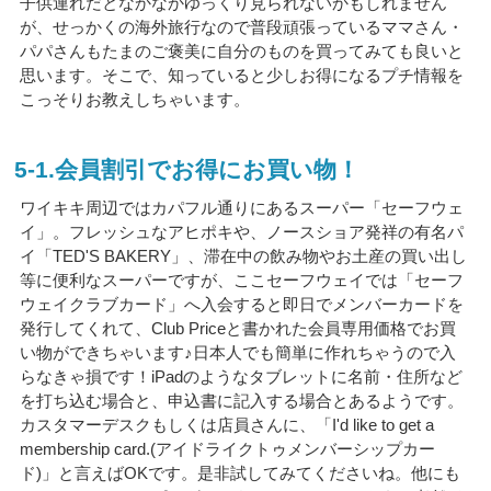
子供連れだとなかなかゆっくり見られないかもしれません
が、せっかくの海外旅行なので普段頑張っているママさん・
パパさんもたまのご褒美に自分のものを買ってみても良いと
思います。そこで、知っていると少しお得になるプチ情報を
こっそりお教えしちゃいます。
5-1.会員割引でお得にお買い物！
ワイキキ周辺ではカパフル通りにあるスーパー「セーフウェ
イ」。フレッシュなアヒポキや、ノースショア発祥の有名パ
イ「TED'S BAKERY」、滞在中の飲み物やお土産の買い出し
等に便利なスーパーですが、ここセーフウェイでは「セーフ
ウェイクラブカード」へ入会すると即日でメンバーカードを
発行してくれて、Club Priceと書かれた会員専用価格でお買
い物ができちゃいます♪日本人でも簡単に作れちゃうので入
らなきゃ損です！iPadのようなタブレットに名前・住所など
を打ち込む場合と、申込書に記入する場合とあるようです。
カスタマーデスクもしくは店員さんに、「I'd like to get a
membership card.(アイドライクトゥメンバーシップカー
ド)」と言えばOKです。是非試してみてくださいね。他にも