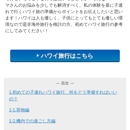
マさんのお悩みを少しでも解消すべく、私の体験を基に子連
れで行くハワイ旅の準備からポイントをお伝えしたいと思い
月～金曜日 10:00～17:00
営業時間
ます！ハワイは人も優しく、子供にとってもとても優しい環
土・日・祝日 休業
境なので是非海外旅行を検討の方、初めて
ハワイ旅行
の参考
にしてみてください！
ハワイ旅行はこちら
目次
1.初めての子連れハワイ旅行。何をどう準備すればいい
の？
1-1.荷物編
1-2.機内での過ごし方編