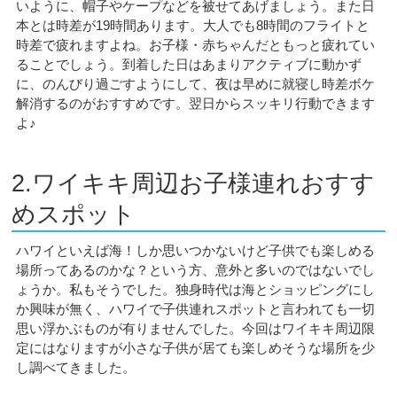
いように、帽子やケープなどを被せてあげましょう。また日
本とは時差が19時間あります。大人でも8時間のフライトと
時差で疲れますよね。お子様・赤ちゃんだともっと疲れてい
ることでしょう。到着した日はあまりアクティブに動かず
に、のんびり過ごすようにして、夜は早めに就寝し時差ボケ
解消するのがおすすめです。翌日からスッキリ行動できます
よ♪
2.ワイキキ周辺お子様連れおすす
めスポット
ハワイといえば海！しか思いつかないけど子供でも楽しめる
場所ってあるのかな？という方、意外と多いのではないでし
ょうか。私もそうでした。独身時代は海とショッピングにし
か興味が無く、ハワイで子供連れスポットと言われても一切
思い浮かぶものが有りませんでした。今回はワイキキ周辺限
定にはなりますが小さな子供が居ても楽しめそうな場所を少
し調べてきました。