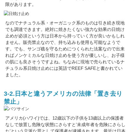
限があります。
なのでナチュラル系・オーガニック系のものは引き続き現地
でも調達できます。絶対に焼きたくない強力な効果の日焼け
止めが必須という方は日本から持っていく方が良いかもしれ
ません。販売禁止なので、持ち込みも使用も可能なようで
す。でも、サンゴ礁を守るためにつくられた法案なので出来
ればノンケミカルな日焼け止めを使う方が優しいし、お子様
の肌にも良さそうですよね。ちなみに現地で売られているナ
チュラル系日焼け止めには英語でREEF SAFEと書かれてい
ました。
3-2.日本と違うアメリカの法律「置き去り
禁止」
アメリカ(ハワイ)では、12歳以下の子供を13歳以上の保護者
なしで放置し危険な状態にさらすと'未成年者を危険にさらし
た'という立派な罪として保護者が逮捕されます。最近は日本