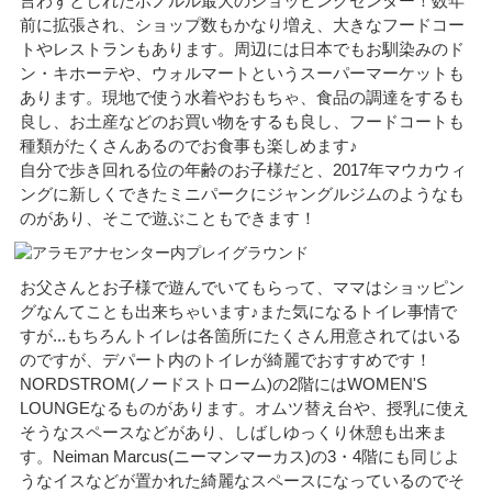
言わずとしれたホノルル最大のショッピングセンター！数年
前に拡張され、ショップ数もかなり増え、大きなフードコー
トやレストランもあります。周辺には日本でもお馴染みのド
ン・キホーテや、ウォルマートというスーパーマーケットも
あります。現地で使う水着やおもちゃ、食品の調達をするも
良し、お土産などのお買い物をするも良し、フードコートも
種類がたくさんあるのでお食事も楽しめます♪
自分で歩き回れる位の年齢のお子様だと、2017年マウカウィ
ングに新しくできたミニパークにジャングルジムのようなも
のがあり、そこで遊ぶこともできます！
お父さんとお子様で遊んでいてもらって、ママはショッピン
グなんてことも出来ちゃいます♪また気になるトイレ事情で
すが...もちろんトイレは各箇所にたくさん用意されてはいる
のですが、デパート内のトイレが綺麗でおすすめです！
NORDSTROM(ノードストローム)の2階にはWOMEN'S
LOUNGEなるものがあります。オムツ替え台や、授乳に使え
そうなスペースなどがあり、しばしゆっくり休憩も出来ま
す。Neiman Marcus(ニーマンマーカス)の3・4階にも同じよ
うなイスなどが置かれた綺麗なスペースになっているのでそ