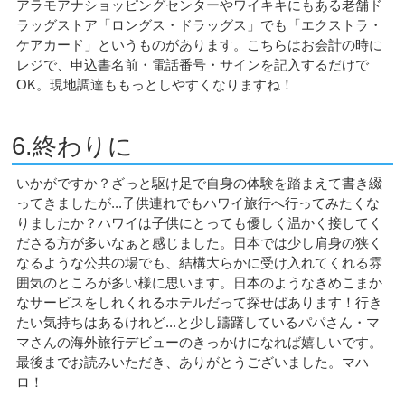
アラモアナショッピングセンターやワイキキにもある老舗ド
ラッグストア「ロングス・ドラッグス」でも「エクストラ・
ケアカード」というものがあります。こちらはお会計の時に
レジで、申込書名前・電話番号・サインを記入するだけで
OK。現地調達ももっとしやすくなりますね！
6.終わりに
いかがですか？ざっと駆け足で自身の体験を踏まえて書き綴
ってきましたが...子供連れでも
ハワイ旅行
へ行ってみたくな
りましたか？ハワイは子供にとっても優しく温かく接してく
ださる方が多いなぁと感じました。日本では少し肩身の狭く
なるような公共の場でも、結構大らかに受け入れてくれる雰
囲気のところが多い様に思います。日本のようなきめこまか
なサービスをしれくれるホテルだって探せばあります！行き
たい気持ちはあるけれど...と少し躊躇しているパパさん・マ
マさんの海外旅行デビューのきっかけになれば嬉しいです。
最後までお読みいただき、ありがとうございました。マハ
ロ！