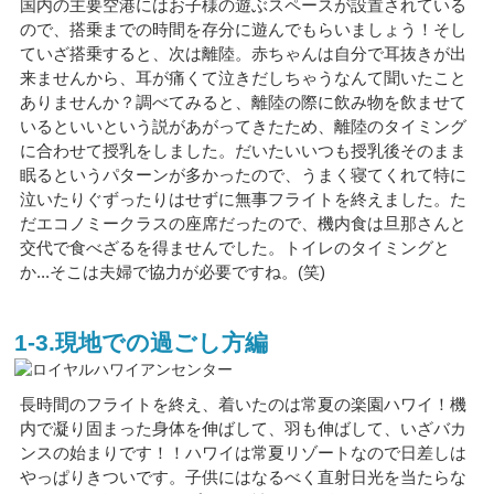
国内の主要空港にはお子様の遊ぶスペースが設置されている
ので、搭乗までの時間を存分に遊んでもらいましょう！そし
ていざ搭乗すると、次は離陸。赤ちゃんは自分で耳抜きが出
来ませんから、耳が痛くて泣きだしちゃうなんて聞いたこと
ありませんか？調べてみると、離陸の際に飲み物を飲ませて
いるといいという説があがってきたため、離陸のタイミング
に合わせて授乳をしました。だいたいいつも授乳後そのまま
眠るというパターンが多かったので、うまく寝てくれて特に
泣いたりぐずったりはせずに無事フライトを終えました。た
だエコノミークラスの座席だったので、機内食は旦那さんと
交代で食べざるを得ませんでした。トイレのタイミングと
か...そこは夫婦で協力が必要ですね。(笑)
1-3.現地での過ごし方編
長時間のフライトを終え、着いたのは常夏の楽園ハワイ！機
内で凝り固まった身体を伸ばして、羽も伸ばして、いざバカ
ンスの始まりです！！ハワイは常夏リゾートなので日差しは
やっぱりきついです。子供にはなるべく直射日光を当たらな