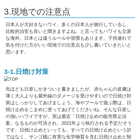
3.現地での注意点
日本人が大好きなハワイ。多くの日本人が旅行しているし、
比較的治安も良いと聞きますよね。と言ってもハワイも立派
な海外。日本とは違うルールや習慣もあります。子供連れで
気を付けた方がいい現地での注意点も少し書いていきたいと
思います。
3-1.日焼け対策
先ほども日差しがきついと書きましたが、赤ちゃんの皮膚は
薄く大人よりも紫外線のダメージを受けやすいので日焼け対
策はしっかりしてあげましょう。海やプールで遊ぶ際は、日
焼け止めをこまめに塗ってあげてくださいね。そんな日差し
の強いハワイですが、実は最近「日焼け止めの販売禁止法
案」なるものが可決され、2021年より執行される予定だそう
です。日焼け止めといっても、すべての日焼け止めという訳
ではなく、サンゴ礁に有害な化学物質を含む日焼け止めと制