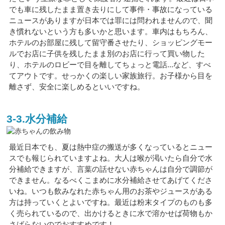
でも車に残したまま置き去りにして事件・事故になっている
ニュースがありますが日本では罪には問われませんので、聞
き慣れないという方も多いかと思います。車内はもちろん、
ホテルのお部屋に残して留守番させたり、ショッピングモー
ルでお店に子供を残したまま別のお店に行って買い物した
り、ホテルのロビーで目を離してちょっと電話...など、すべ
てアウトです。せっかくの楽しい家族旅行。お子様から目を
離さず、安全に楽しめるといいですね。
3-3.水分補給
最近日本でも、夏は熱中症の搬送が多くなっているとニュー
スでも報じられていますよね。大人は喉が渇いたら自分で水
分補給できますが、言葉の話せない赤ちゃんは自分で調節が
できません。なるべくこまめに水分補給させてあげてくださ
いね。いつも飲みなれた赤ちゃん用のお茶やジュースがある
方は持っていくとよいですね。最近は粉末タイプのものも多
く売られているので、出かけるときに水で溶かせば荷物もか
さばらないのでおすすめです！