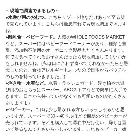
～現地で調達できるもの～
●水遊び用のおむつ。
こちらリゾート地なだけあって至る所
で売られています。こちらは最悪忘れても現地調達できます
ね。
●離乳食・ベビーフード。
人気のWHOLE FOODS MARKET
など、スーパーにはベビーフードコーナーがあり、種類も豊
富。添加物不使用のオーガニック製品もたくさんあります。
何でも食べてくれるお子さんだったら現地調達してもいいか
もしれませんね。(私は口に合わず食べてくれなかったらと懸
念したのと、食物アレルギーもあったので日本からパウチ型
のものを持っていきました。)
●浮き輪・水着など。
水着・ラッシュガード、浮き輪や水遊
び用のおもちゃはスーパー、ABCストアなどで簡単に入手で
きます。日本から持っていかなくても可愛いものがたくさん
ありますよ♪
●ベビーカー。
これは少し驚かれる方もいらっしゃるかと思
いますが、スーパーで30～40ドルほどで簡易のベビーカーが
売られています。それを購入して滞在中だけ使い、帰りは置
いて帰るなんて方もいらっしゃいます。これもベビーカー嫌