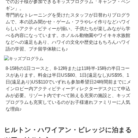
でのお子様が参加できるキッズプログラム「キャンプ・ペン
ギン」。
専門的なトレーニングを受けたスタッフが日替わりプログラ
ムで、本の読み聞かせ・ゲーム・フラやレイ作りなどハワイ
らしいアクティビティーが揃い、子供たちが楽しみながら学
べる内容になっています。ホノルル動物園やワイキキ水族館
などへの遠足もあり、ハワイの文化や歴史はもちろんハワイ
語の学習、プチ留学体験にも♪
8-15時の1日コースと、8-12時または11時半-15時の半日コー
スがあります。料金は半日US$80、1日(遠足なし)US$95、1
日(遠足あり)US$110でいずれも参加希望日24時間前までにメ
インロビー内アクティビティーディレクターデスクにて申込
みが必要。リゾート内ですべて賄える充実の施設と、キッズ
プログラムも充実しているのがお子様連れファミリーに人気
な理由♪
ヒルトン・ハワイアン・ビレッジに泊まる