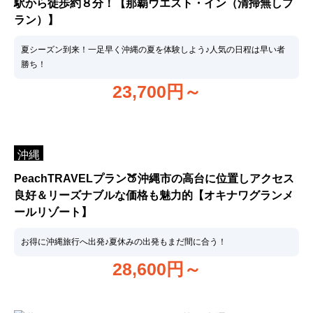
駅から徒歩約８分！【那覇ウエスト・イン（清掃無しプ
ラン）】
夏シーズン到来！一足早く沖縄の夏を体験しよう♪人気の日程は早い者
勝ち！
23,700
円～
沖縄
PeachTRAVELプラン🍑沖縄市の高台に位置しアクセス
良好＆リーズナブルな価格も魅力的【オキナワグランメ
ールリゾート】
お得に沖縄旅行へ出発♪夏休みの出発もまだ間に合う！
28,600
円～