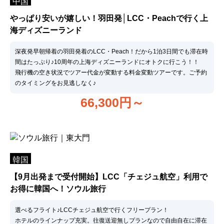
中国
やっぱり安いが嬉しい！羽田発│LCC・Peachで行く上
海ディズニーランド
深夜発早朝帰着の羽田発着のLCC・Peach！だから1泊3日間でも滞在時
間はたっぷり♪10周年の上海ディズニーランドにオトクに行こう！！
飛行機の空き状況でツアー代金が変動する料金変動ツアーです。ご予約
のタイミングをお見逃しなく♪
66,300
円～
韓国
【9月出発まで受付開始】LCC「チェジュ航空」利用で
お得に韓国へ！ソウル旅行
選べるフライト♪LCCチェジュ航空で行くフリープラン！
ホテルのラインナップ充実。往復送迎無しプランなので自由自在に滞在