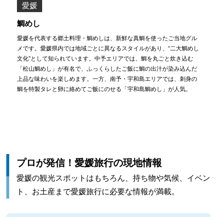
愛媛
鯛めし
愛媛を代表する郷土料理・鯛めしは、新鮮な真鯛を使ったご当地グル
メです。愛媛県内では地域ごとに異なるスタイルがあり、“二大鯛めし
文化”として知られています。中予エリアでは、鯛を丸ごと炊き込む
「松山鯛めし」が有名で、ふっくらしたご飯に鯛の出汁が染み込んだ
上品な味わいを楽しめます。一方、南予・宇和島エリアでは、刺身の
鯛を特製タレと卵に絡めてご飯にのせる「宇和島鯛めし」が人気。
プロが発信！愛媛旅行の現地情報
愛媛の観光スポットはもちろん、持ち物や気候、イベン
ト、お土産まで愛媛旅行に必要な情報が満載。