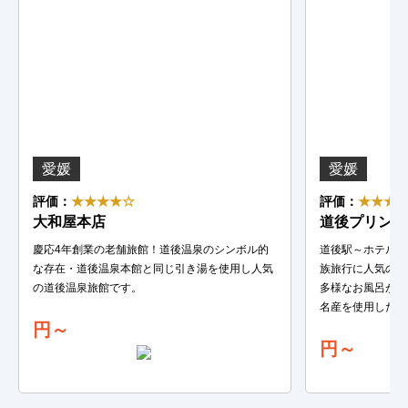
愛媛
愛媛
評価：
★★★★☆
評価：
★★★
大和屋本店
道後プリンス
慶応4年創業の老舗旅館！道後温泉のシンボル的
道後駅～ホテルの
な存在・道後温泉本館と同じ引き湯を使用し人気
族旅行に人気の道
の道後温泉旅館です。
多様なお風呂が魅
名産を使用したお
円～
円～