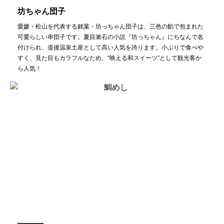
坊ちゃん団子
愛媛・松山を代表する銘菓・坊っちゃん団子は、三色の餡で包まれた
可愛らしい串団子です。夏目漱石の小説『坊っちゃん』にちなんで名
付けられ、道後温泉土産として高い人気を誇ります。小ぶりで食べや
すく、見た目もカラフルなため、“映える和スイーツ”として観光客か
ら人気！