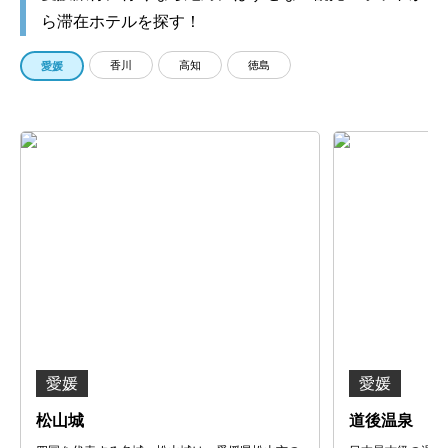
ら滞在ホテルを探す！
香川
高知
徳島
愛媛
愛媛
愛媛
松山城
道後温泉