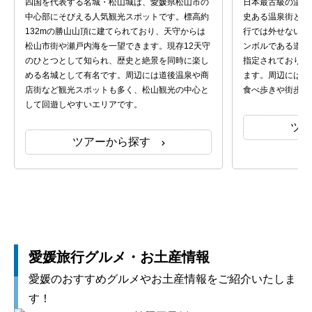
四国を代表する名城・松山城は、愛媛県松山市の
日本最古級の温泉
中心部にそびえる人気観光スポットです。標高約
史ある温泉街とレ
132mの勝山山頂に建てられており、天守からは
行では外せない定
松山市街や瀬戸内海を一望できます。現存12天守
ンボルである道後
のひとつとして知られ、歴史と絶景を同時に楽し
指定されており、
める名城として有名です。周辺には道後温泉や商
ます。周辺には足
店街など観光スポットも多く、松山観光の中心と
食べ歩きや街歩き
して回遊しやすいエリアです。
ツ
ツアーから探す
愛媛旅行グルメ・お土産情報
愛媛のおすすめグルメやお土産情報をご紹介いたしま
す！