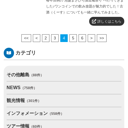
毎年恒例の"泡盛まさひろ酒造蔵祭り"へ行ってきま
した♪ワンコインでの飲み放題が魅力的でした！古
酒（くーす）についても一緒に学んでみました。
詳しくはこちら
2
3
4
5
6
カテゴリ
その他離島
（88件）
NEWS
（758件）
観光情報
（301件）
インフォメーション
（558件）
ツアー情報
（60件）