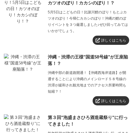
カツオのぼり！カカシのぼり！？
5月5日はこどもの日！比謝川鯉のぼり！もとぶカ
ツオのぼり！今帰仁カカシのぼり！沖縄の鯉のぼ
りイベントを３つ厳選しました♪ぜひ回ってみては
いかがでしょう。
詳しくはこちら
沖縄・渋滞の王様"国道58号線"が王座陥
落！？
沖縄中部の新道路開通！【沖縄西海岸道路】が開
通することにより沖縄のメインロード５８号線の
渋滞が緩和され観光地までのアクセス所要時間も
短縮？！
詳しくはこちら
第３回"泡盛まさひろ酒造蔵祭り"に行っ
てきました！