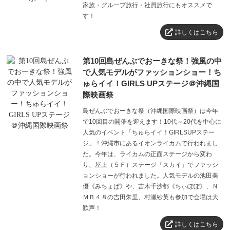
家族・グループ旅行・社員旅行にもオススメで
す！
月～金曜日 10:00～17:00
営業時間
詳しくはこちら
土・日・祝日 休業
第10回島ぜんぶでおーきな祭！強風の中
で人気モデルがファッションショー！ち
ゅらイイ！GIRLS UPステージ＠沖縄国
際映画祭
島ぜんぶでおーきな祭（沖縄国際映画祭）は今年
で10回目の開催を迎えます！10代～20代を中心に
人気のイベント「ちゅらイイ！GIRLSUPステー
ジ」！沖縄市にあるイオンライカムで行われまし
た。今年は、ライカムの正面ステージから変わ
り、屋上（５Ｆ）ステージ「スカイ」でファッシ
ョンショーが行われました。人気モデルの池田美
優《みちょぱ》や、吉木千沙都《ちぃぽぽ》、Ｎ
ＭＢ４８の吉田朱里、村瀬紗英も参加で会場は大
歓声！
詳しくはこちら