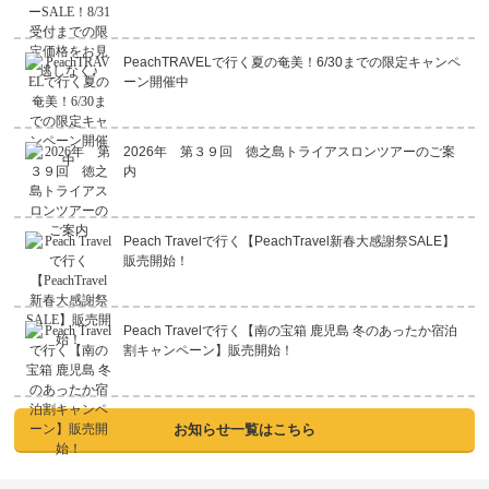
月～金曜日 10:00～17:00
営業時間
PeachTRAVELで行く夏の奄美！6/30までの限定キャンペ
土・日・祝日 休業
ーン開催中
2026年 第３９回 徳之島トライアスロンツアーのご案
内
Peach Travelで行く【PeachTravel新春大感謝祭SALE】
販売開始！
Peach Travelで行く【南の宝箱 鹿児島 冬のあったか宿泊
割キャンペーン】販売開始！
お知らせ一覧はこちら