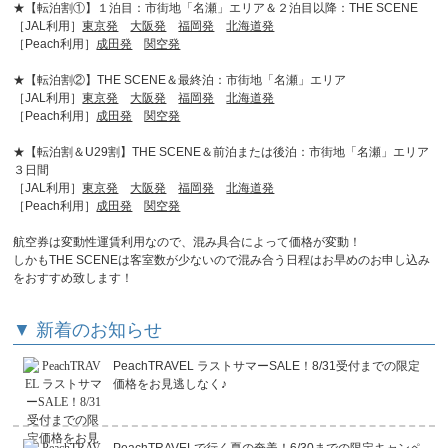
★【転泊割①】１泊目：市街地「名瀬」エリア＆２泊目以降：THE SCENE
［JAL利用］
東京発
大阪発
福岡発
北海道発
［Peach利用］
成田発
関空発
★【転泊割②】THE SCENE＆最終泊：市街地「名瀬」エリア
［JAL利用］
東京発
大阪発
福岡発
北海道発
［Peach利用］
成田発
関空発
★【転泊割＆U29割】THE SCENE＆前泊または後泊：市街地「名瀬」エリア
３日間
［JAL利用］
東京発
大阪発
福岡発
北海道発
［Peach利用］
成田発
関空発
航空券は変動性運賃利用なので、混み具合によって価格が変動！
しかもTHE SCENEは客室数が少ないので混み合う日程はお早めのお申し込み
をおすすめ致します！
▼ 新着のお知らせ
PeachTRAVEL ラストサマーSALE！8/31受付までの限定
価格をお見逃しなく♪