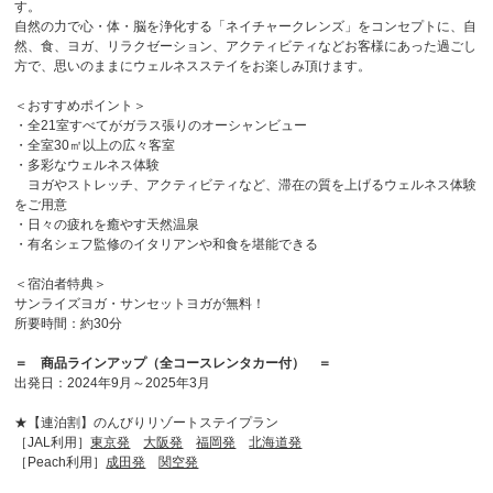
す。
自然の力で心・体・脳を浄化する「ネイチャークレンズ」をコンセプトに、自
然、食、ヨガ、リラクゼーション、アクティビティなどお客様にあった過ごし
月～金曜日 10:00～17:00
営業時間
方で、思いのままにウェルネスステイをお楽しみ頂けます。
土・日・祝日 休業
＜おすすめポイント＞
・全21室すべてがガラス張りのオーシャンビュー
・全室30㎡以上の広々客室
・多彩なウェルネス体験
ヨガやストレッチ、アクティビティなど、滞在の質を上げるウェルネス体験
をご用意
・日々の疲れを癒やす天然温泉
・有名シェフ監修のイタリアンや和食を堪能できる
＜宿泊者特典＞
サンライズヨガ・サンセットヨガが無料！
所要時間：約30分
＝ 商品ラインアップ（全コースレンタカー付） ＝
出発日：2024年9月～2025年3月
★【連泊割】のんびりリゾートステイプラン
［JAL利用］
東京発
大阪発
福岡発
北海道発
［Peach利用］
成田発
関空発