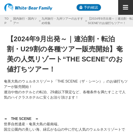
予約確認
TO
国内旅行・国内ツ
九州旅行・九州ツアーのおすす
【2024年9月出発～｜連泊割・
P
アー
め特集
SCENE”のお値打ちツアー！
【2024年9月出発～｜連泊割・転泊
割・U29割の各種ツアー販売開始】奄
美の人気リゾート“THE SCENE”のお
値打ちツアー！
奄美大島のウェルネスリゾート「THE SCENE（ザ・シーン）」のお値打ちツ
アーが販売開始！
連泊や他のホテルとの転泊、29歳以下限定など、各種条件を満たすことで人
気のハイクラスホテルに安くお泊り頂けます！
＝ THE SCENE ＝
世界自然遺産・奄美大島の最南端。
国立公園内の美しい海、緑広がる山の中に佇む人気のウェルネスリゾートで