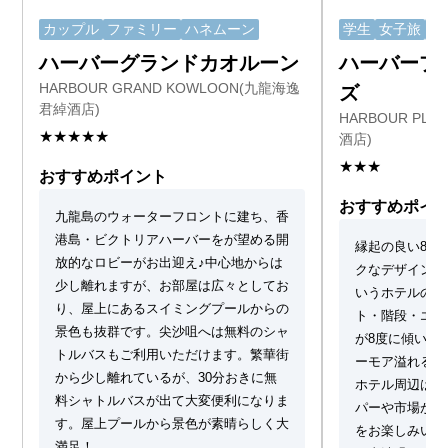
カップル
ファミリー
ハネムーン
学生
女子旅
一
ハーバーグランドカオルーン
ハーバープ
HARBOUR GRAND KOWLOON(九龍海逸
ズ
君綽酒店)
HARBOUR PLA
★★★★★
酒店)
★★★
おすすめポイント
おすすめポイ
九龍島のウォーターフロントに建ち、香
港島・ビクトリアハーバーをが望める開
縁起の良い8を
放的なロビーがお出迎え♪中心地からは
クなデザインの
少し離れますが、お部屋は広々としてお
いうホテルの名
り、屋上にあるスイミングプールからの
ト・階段・エレ
景色も抜群です。尖沙咀へは無料のシャ
が8度に傾いた
トルバスもご利用いただけます。繁華街
ーモア溢れるア
から少し離れているが、30分おきに無
ホテル周辺は、
料シャトルバスが出て大変便利になりま
パーや市場があ
す。屋上プールから景色が素晴らしく大
をお楽しみいた
満足！