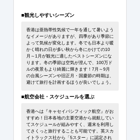
■観光しやすいシーズン
香港は亜熱帯性気候で一年を通して暑いよう
なイメージがありますが、四季があり季節に
よって気候が変化します。冬でも日本より暖
かく晴れの日が多い秋から冬にかけての10
月～1月が観光に適したベストシーズンにな
ります。冬の季節は空気が澄んで、100万ド
ルの夜景もより綺麗に輝きます！7月～9月
の台風シーズンや旧正月・国慶節の時期は、
避けて旅行を計画するほうが良いでしょう。
■航空会社・スケジュールを選ぶ
香港へは『キャセイパシフィック航空』がお
すすめ！日本各地の主要空港から就航してい
てスケジュールが組みやすく、週末を利用し
てさくっと旅行することも可能です。英スカ
イトラックス社から「5スター」に認定され