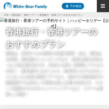
予約確認
TOP
海外旅行・海外ツアー
香港旅行・香港ツアーのおすすめプラン
香港旅行・香港ツアーの
おすすめプラン
香港は、100万ドルの夜景や本場の飲茶・点心、歴史あ
る寺院、最先端のショッピングなど、多彩な魅力が詰ま
った人気の旅行先です。日本から約4～5時間とアクセス
が良く、週末旅行にもぴったり。航空券とホテルがセッ
トになったお得な香港ツアーなら、初めての海外旅行や
家族旅行でも安心して香港を楽しむ事が出来ます。スタ
ッフ厳選ホテルやキャンペーンツアーなど、ツアーも豊
富にご用意！