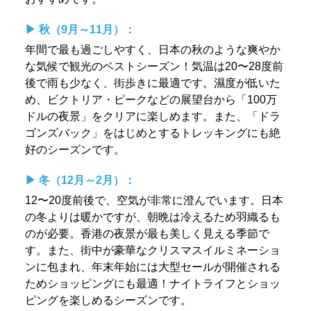
▶︎ 秋（9月～11月）：
年間で最も過ごしやすく、日本の秋のような爽やか
な気候で観光のベストシーズン！気温は20〜28度前
後で雨も少なく、街歩きに最適です。濕度が低いた
め、ビクトリア・ピークなどの展望台から「100万
ドルの夜景」をクリアに楽しめます。また、「ドラ
ゴンズバック」をはじめとするトレッキングにも絶
好のシーズンです。
▶︎ 冬（12月～2月）：
12〜20度前後で、空気が非常に澄んでいます。日本
の冬よりは暖かですが、朝晩は冷えるため羽織るも
のが必要。香港の夜景が最も美しく見える季節で
す。また、街中が豪華なクリスマスイルミネーショ
ンに包まれ、年末年始には大型セールが開催される
ためショッピングにも最適！ナイトライフとショッ
ピングを楽しめるシーズンです。