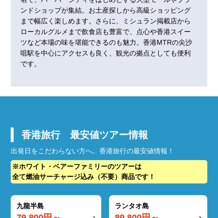
ンドショップが集結。お土産探しから高級ショッピング
まで幅広く楽しめます。さらに、ミシュラン掲載店から
ローカルグルメまで飲食店も豊富で、点心や香港スイー
ツなど本場の味を堪能できるのも魅力。香港MTRの尖沙
咀駅を中心にアクセスも良く、観光の拠点としても便利
です。
香港旅行 最安値ツアー情報
出発日をこだわらない方へ。香港旅行の最安値情報！
※ホワイト・ベアーファミリーのツアーは
全て燃油サーチャージ込み（不要）商品です！
九龍半島
ランタオ島
79,800
円～
89,800
円～