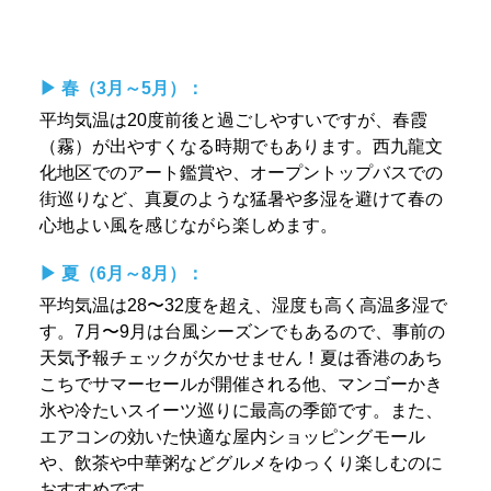
▶︎ 春（3月～5月）：
平均気温は20度前後と過ごしやすいですが、春霞
（霧）が出やすくなる時期でもあります。西九龍文
化地区でのアート鑑賞や、オープントップバスでの
街巡りなど、真夏のような猛暑や多湿を避けて春の
心地よい風を感じながら楽しめます。
▶︎ 夏（6月～8月）：
平均気温は28〜32度を超え、湿度も高く高温多湿で
す。7月〜9月は台風シーズンでもあるので、事前の
天気予報チェックが欠かせません！夏は香港のあち
こちでサマーセールが開催される他、マンゴーかき
氷や冷たいスイーツ巡りに最高の季節です。また、
エアコンの効いた快適な屋内ショッピングモール
や、飲茶や中華粥などグルメをゆっくり楽しむのに
おすすめです。