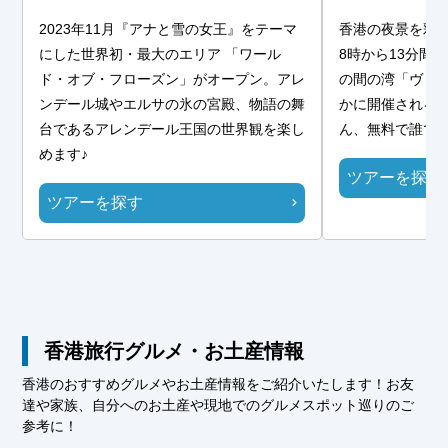
2023年11月『アナと雪の女王』をテーマ
香港の夜景を彩
にした世界初・最大のエリア 「ワール
8時から13分間
ド・オブ・フローズン」がオープン。アレ
の間の湾「ヴィ
ンデール城やエルサの氷の宮殿、物語の舞
かに開催される
台であるアレンデール王国の世界観を楽し
ん、無料で誰で
めます♪
ツアーを探す
ツアーを探す
香港旅行グルメ・お土産情報
香港のおすすめグルメやお土産情報をご紹介いたします！お友
達や家族、自分へのお土産や現地でのグルメスポット巡りのご
参考に！