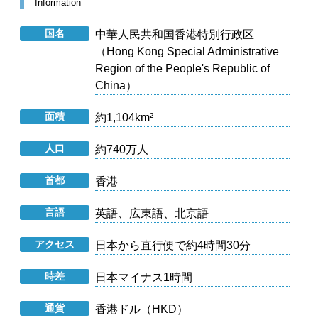
Information
国名
中華人民共和国香港特別行政区
（Hong Kong Special Administrative
Region of the People's Republic of
China）
面積
約1,104km²
人口
約740万人
首都
香港
言語
英語、広東語、北京語
アクセス
日本から直行便で約4時間30分
時差
日本マイナス1時間
通貨
香港ドル（HKD）