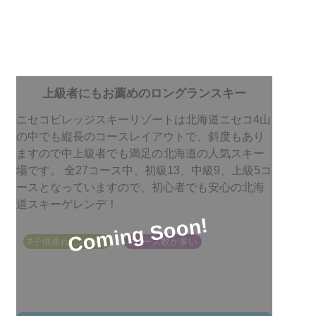
上級者にもお薦めのロングランスキー
ニセコビレッジスキーリゾートは北海道ニセコ4山
の中でも縦長のコースレイアウトで、斜度もあり
ますので中上級者でも満足の北海道の人気スキー
場です。 全27コース中、初級13、中級9、上級5コ
ースとなっていますので、初心者でも安心の北海
道スキーゲレンデ！
#子供連れにお勧め
#コース数が多い