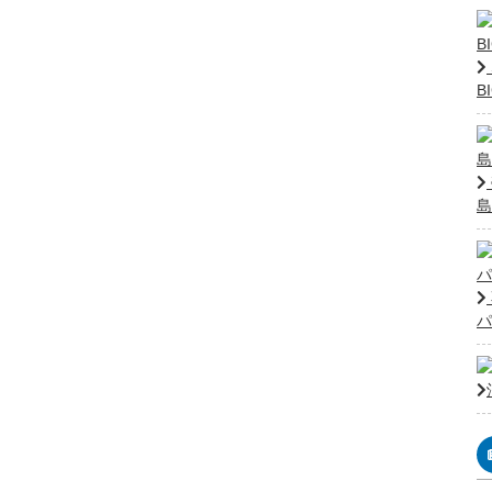
B
島
パ