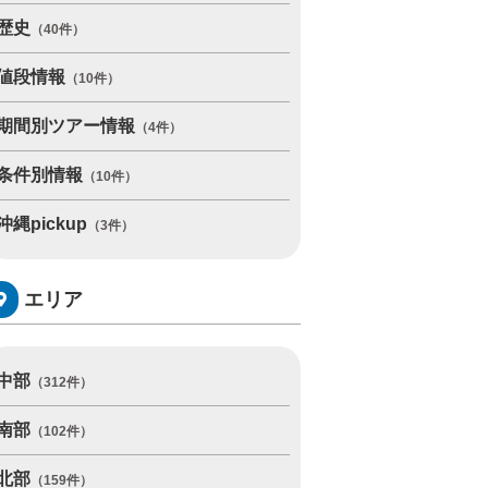
歴史
（40件）
値段情報
（10件）
期間別ツアー情報
（4件）
条件別情報
（10件）
沖縄pickup
（3件）
エリア
中部
（312件）
南部
（102件）
北部
（159件）