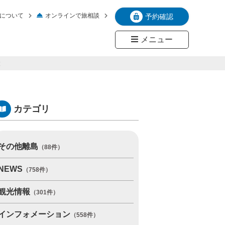
について
オンラインで旅相談
予約確認
メニュー
設
カテゴリ
その他離島
（88件）
NEWS
（758件）
観光情報
（301件）
インフォメーション
（558件）