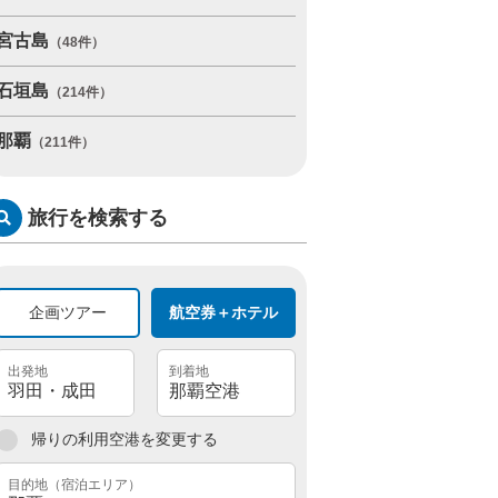
宮古島
（48件）
石垣島
（214件）
那覇
（211件）
旅行を検索する
企画ツアー
航空券＋ホテル
帰りの利用空港を変更する