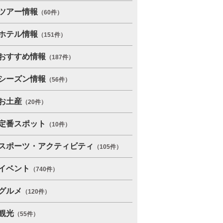
ツアー情報
（60件）
ホテル情報
（151件）
おすすめ情報
（187件）
シーズン情報
（56件）
お土産
（20件）
定番スポット
（10件）
スポーツ・アクティビティ
（105件）
イベント
（740件）
グルメ
（120件）
観光
（55件）