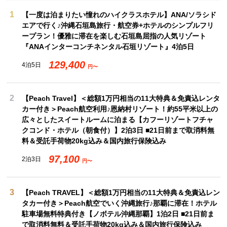
1
【一度は泊まりたい憧れのハイクラスホテル】ANA/ソラシド
エアで行く♪沖縄石垣島旅行・航空券+ホテルのシンプルフリ
ープラン！優雅に滞在を楽しむ石垣島屈指の人気リゾート
『ANAインターコンチネンタル石垣リゾート』4泊5日
129,400
4泊5日
円〜
2
【Peach Travel】＜総額1万円相当の11大特典＆免責込レンタ
カー付き＞Peach航空利用♪恩納村リゾート！約55平米以上の
広々としたスイートルームに泊まる【カフーリゾートフチャ
クコンド・ホテル（朝食付）】2泊3日 ■21日前まで取消料無
料＆受託手荷物20kg込み＆国内旅行保険込み
97,100
2泊3日
円〜
3
【Peach TRAVEL】＜総額1万円相当の11大特典＆免責込レン
タカー付き＞Peach航空でいく沖縄旅行♪那覇に滞在！ホテル
駐車場無料特典付き【ノボテル沖縄那覇】1泊2日 ■21日前ま
で取消料無料＆受託手荷物20kg込み＆国内旅行保険込み