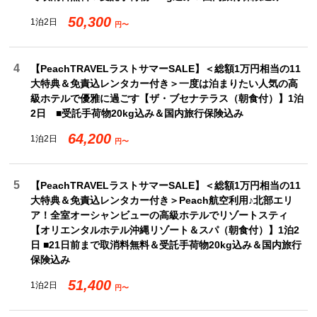
50,300
1泊2日
円〜
4
【PeachTRAVELラストサマーSALE】＜総額1万円相当の11
大特典＆免責込レンタカー付き＞一度は泊まりたい人気の高
級ホテルで優雅に過ごす【ザ・ブセナテラス（朝食付）】1泊
2日 ■受託手荷物20kg込み＆国内旅行保険込み
64,200
1泊2日
円〜
5
【PeachTRAVELラストサマーSALE】＜総額1万円相当の11
大特典＆免責込レンタカー付き＞Peach航空利用♪北部エリ
ア！全室オーシャンビューの高級ホテルでリゾートスティ
【オリエンタルホテル沖縄リゾート＆スパ（朝食付）】1泊2
日 ■21日前まで取消料無料＆受託手荷物20kg込み＆国内旅行
保険込み
51,400
1泊2日
円〜