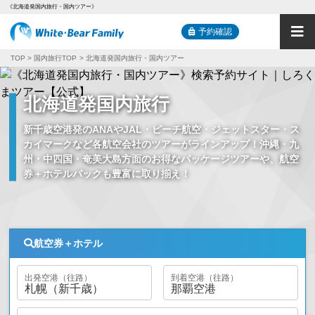
《北海道発国内旅行・国内ツアー》
予約確認
TOP
国内旅行TOP
北海道発国内旅行・国内ツアー
北海道発国内旅行
新千歳
空港発のANAやJAL・ピーチ航空・ジェットスター・ス
カイマークなど各航空会社のツアーがラインアップ！沖縄・九
州・中四国・奄美大島方面のお得なパッケージツアーや、航空
券＋ホテルパックも豊富に取り揃え！
航空券＋ホテル