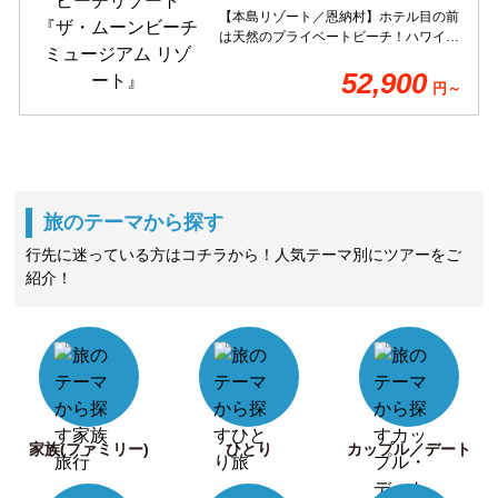
【本島リゾート／恩納村】ホテル目の前
は天然のプライベートビーチ！ハワイよ
りもハワイぽい？！とリピーター多数。
52,900
アトリウムや屋外プールなど映えスポッ
円～
トも多数。ビーチから見るサンセットは
感動ものです♪
旅のテーマから探す
行先に迷っている方はコチラから！人気テーマ別にツアーをご
紹介！
家族(ファミリー)
ひとり
カップル／デート