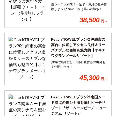
夏シーズン到来！一足早く沖縄の夏を体
験しよう♪人気の日程は早い者勝ち！
38,500
円～
PeachTRAVELプラン🍑沖縄市の
高台に位置しアクセス良好＆リー
ズナブルな価格も魅力的【オキナ
ワグランメールリゾート】
お得に沖縄旅行へ出発♪夏休みの出発も
まだ間に合う！
45,300
円～
PeachTRAVELプラン🍑南国ムー
ド満点の東シナ海を望むビーチリ
ゾート『ザ・ムーンビーチ ミュー
ジアム リゾート』