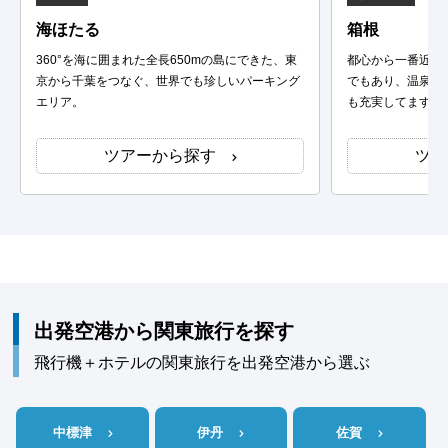
海ほたる
箱根
360°を海に囲まれた全長650mの島にできた、東
都心から一番近い
京から千葉をつなぐ、世界でも珍しいパーキング
でもあり、温泉や
エリア。
も充実してます。
ツアーから探す
ツア
出発空港から関東旅行を探す
飛行機＋ホテルの関東旅行を出発空港から選ぶ
中標津
伊丹
佐賀