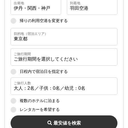
月～金曜日 10:00～17:00
営業時間
土・日・祝日 休業
帰りの利用空港を変更する
日程内で宿泊日を指定する
複数のホテルに泊まる
レンタカーを希望する
最安値を検索