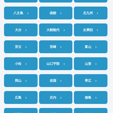
八丈島
函館
北九州
大分
大館能代
女満別
宮古
宮崎
富山
小松
山口宇部
山形
岡山
岩国
帯広
広島
庄内
徳島