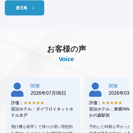
鹿児島
お客様の声
Voice
関東
関東
2026年07月06日
2026年03
評価：
★★★★★
評価：
★★★★★
宿泊ホテル：ダイワロイネットホ
宿泊ホテル：東横INN
テル水戸
かの森駅前
飛行機も朝早くて帰りが遅い理想的
予約した時期も早かった