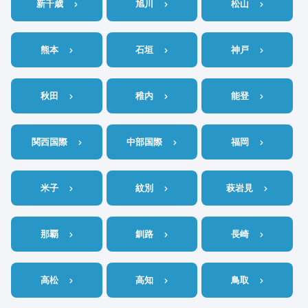
新千歳
旭川
松山
熊本
石垣
神戸
秋田
稚内
能登
関西国際
中部国際
福岡
米子
紋別
萩岩見
那覇
釧路
長崎
高松
高知
鳥取