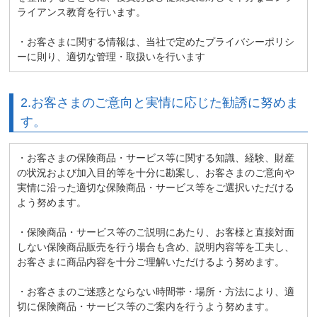
ライアンス教育を行います。
・お客さまに関する情報は、当社で定めたプライバシーポリシ
月～金曜日 10:00～17:00
営業時間
ーに則り、適切な管理・取扱いを行います
土・日・祝日 休業
2.お客さまのご意向と実情に応じた勧誘に努めま
す。
・お客さまの保険商品・サービス等に関する知識、経験、財産
の状況および加入目的等を十分に勘案し、お客さまのご意向や
実情に沿った適切な保険商品・サービス等をご選択いただける
よう努めます。
・保険商品・サービス等のご説明にあたり、お客様と直接対面
しない保険商品販売を行う場合も含め、説明内容等を工夫し、
お客さまに商品内容を十分ご理解いただけるよう努めます。
・お客さまのご迷惑とならない時間帯・場所・方法により、適
切に保険商品・サービス等のご案内を行うよう努めます。