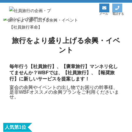
社員旅行革命│余興一覧ページ
社員旅行革命トップ
社員旅行革命│余興一覧ページ
メール
電話する
旅行をより盛り上げる余興・イベ
ント
毎年行う【社員旅行】、【褒章旅行】マンネリ化し
てませんか？WBFでは、【社員旅行】、【報奨旅
行】に新しいサービスを提案します！
宴会の余興やイベントの出し物でお困りの幹事様、
是非WBFオススメの余興プランをご利用くださいま
せ。
人気第1位