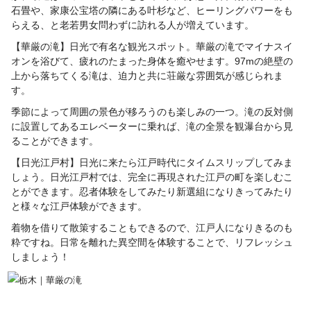
石畳や、家康公宝塔の隣にある叶杉など、ヒーリングパワーをも
らえる、と老若男女問わずに訪れる人が増えています。
【華厳の滝】日光で有名な観光スポット。華厳の滝でマイナスイ
オンを浴びて、疲れのたまった身体を癒やせます。97mの絶壁の
上から落ちてくる滝は、迫力と共に荘厳な雰囲気が感じられま
す。
季節によって周囲の景色が移ろうのも楽しみの一つ。滝の反対側
に設置してあるエレベーターに乗れば、滝の全景を観瀑台から見
ることができます。
【日光江戸村】日光に来たら江戸時代にタイムスリップしてみま
しょう。日光江戸村では、完全に再現された江戸の町を楽しむこ
とができます。忍者体験をしてみたり新選組になりきってみたり
と様々な江戸体験ができます。
着物を借りて散策することもできるので、江戸人になりきるのも
粋ですね。日常を離れた異空間を体験することで、リフレッシュ
しましょう！