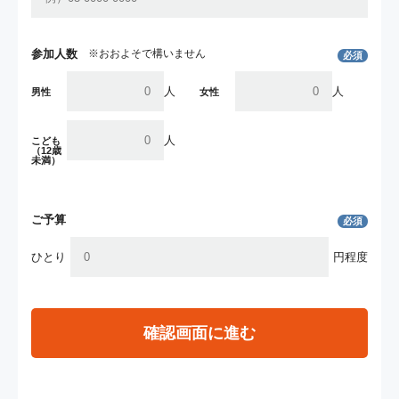
参加人数
※おおよそで構いません
必須
人
人
男性
女性
人
こども
（12歳
未満）
ご予算
必須
ひとり
円程度
確認画面に進む