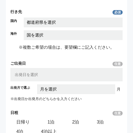
行き先
必須
国内
海外
※複数ご希望の場合は、要望欄にご記入ください。
ご出発日
任意
出発月で選ぶ
月
※出発日か出発月の
どちらかを入力ください
日程
任意
日帰り
1泊
2泊
3泊
4泊
4泊以上