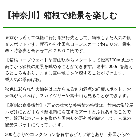
【神奈川】箱根で絶景を楽しむ
東京から近くて気軽に行ける旅行先として、箱根もまた人気の観
光スポットです。新宿から小田急ロマンスカーで約９０分、乗車
券・特急券と合わせて約２５００円です。
【箱根ロープウェイ】早雲山駅からスタートして標高700m以上の
高さから箱根の絶景を眺めることができます。途中1,000mを越え
るところもあり、まさに空中散歩を体感することができます。一
番人気の季節は秋。
秋色に彩られた大涌谷は上から見る迫力満点の紅葉スポット。お
天気が良ければ、スカイツリーや富士山も見ることができます。
【彫刻の森美術館】7万㎡の壮大な美術館の特徴は、館内の常設展
示だけにとどまらず敷地内に点在するアートとふれあえることで
す。近現代のアートを集めた国内初の野外美術館として、人気の
観光スポットになっています。
300点余りのコレクションを有するピカソ館もあり、外国からの