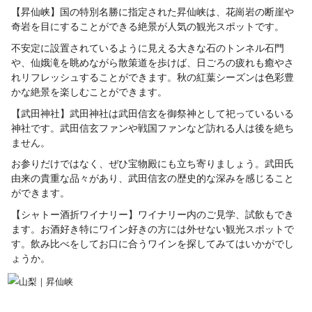
【昇仙峡】国の特別名勝に指定された昇仙峡は、花崗岩の断崖や
奇岩を目にすることができる絶景が人気の観光スポットです。
不安定に設置されているように見える大きな石のトンネル石門
や、仙娥滝を眺めながら散策道を歩けば、日ごろの疲れも癒やさ
れリフレッシュすることができます。秋の紅葉シーズンは色彩豊
かな絶景を楽しむことができます。
【武田神社】武田神社は武田信玄を御祭神として祀っているいる
神社です。武田信玄ファンや戦国ファンなど訪れる人は後を絶ち
ません。
お参りだけではなく、ぜひ宝物殿にも立ち寄りましょう。武田氏
由来の貴重な品々があり、武田信玄の歴史的な深みを感じること
ができます。
【シャトー酒折ワイナリー】ワイナリー内のご見学、試飲もでき
ます。お酒好き特にワイン好きの方には外せない観光スポットで
す。飲み比べをしてお口に合うワインを探してみてはいかがでし
ょうか。