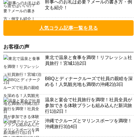
幹事へのお礼は必要？メールの書き方・例
文も紹介！
人気コラム記事一覧を見る
お客様の声
東北で温泉と食事を満喫！リフレッシュ社
員旅行！宮城1泊2日
BBQとディナークルーズで社員の親睦を深
める！人気観光地も満喫の沖縄2泊3日
温泉と宴会で社員旅行を満喫！社員全員が
参加できる体験プランも組み込んだ新潟旅
行1泊2日！
沖縄でクルーズとマリンスポーツを満喫！
沖縄旅行3泊4日