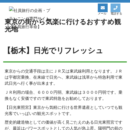
社員旅行革命トップ
お役立ち情報一覧
東京の街から気楽に行けるおすすめ観光地
メール
電話する
東京の街から気楽に行けるおすすめ観
光地
【栃木】日光でリフレッシュ
東京からの交通手段は主にＪＲ又は東武線利用となります。ＪＲ
は宇都宮乗換、在来線で日光へ、東武線は浅草から特急利用で東
武日光へ行く事が出来ます。
ＪＲ利用の場合、６０００円弱、東武線は３０００円弱です。乗
換もなく安価ですので東武特急をお勧めしております。
【日光東照宮】東京から気軽に行ける世界遺産としていつでも観
光客でいっぱいの観光スポットです。
歴史的建造物としての価値が高く見ごたえのある日光東照宮です
が、最近はパワースポットとしての人気が急上昇。陽明門の前の