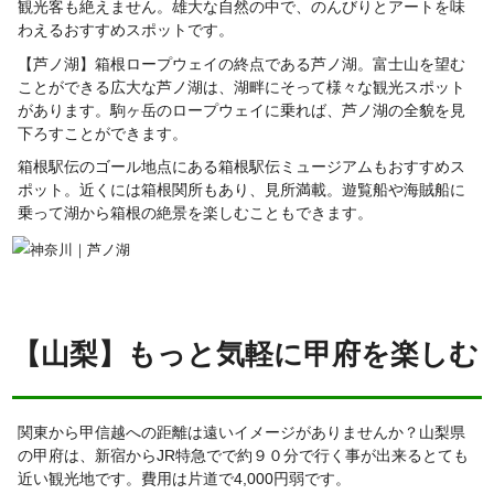
観光客も絶えません。雄大な自然の中で、のんびりとアートを味
わえるおすすめスポットです。
【芦ノ湖】箱根ロープウェイの終点である芦ノ湖。富士山を望む
ことができる広大な芦ノ湖は、湖畔にそって様々な観光スポット
があります。駒ヶ岳のロープウェイに乗れば、芦ノ湖の全貌を見
下ろすことができます。
箱根駅伝のゴール地点にある箱根駅伝ミュージアムもおすすめス
ポット。近くには箱根関所もあり、見所満載。遊覧船や海賊船に
乗って湖から箱根の絶景を楽しむこともできます。
【山梨】もっと気軽に甲府を楽しむ
関東から甲信越への距離は遠いイメージがありませんか？山梨県
の甲府は、新宿からJR特急でで約９０分で行く事が出来るとても
近い観光地です。費用は片道で4,000円弱です。