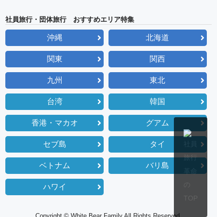
社員旅行・団体旅行 おすすめエリア特集
沖縄
北海道
関東
関西
九州
東北
台湾
韓国
香港・マカオ
グアム
セブ島
タイ
ベトナム
バリ島
ハワイ
Copyright © White Bear Family All Rights Reserved.