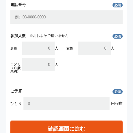
電話番号
必須
参加人数
※おおよそで構いません
必須
人
人
男性
女性
人
こども
（12歳
未満）
ご予算
必須
ひとり
円程度
確認画面に進む