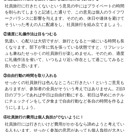
社員旅行に行きたくないという意見の中にはプライベートの時間
を削られてしまうと記述した通りで、この意見は個人のライフワ
ークバランスに影響を与えます。そのため、休日や連休を避けて
そういった考えの人に配慮をし、社員旅行を組み立てましょう。
②適度に礼儀作法は目をつむる
気遣い、心配りは大切ですが、旅行となると一緒にいる時間も長
くなります。部下が常に気を張っている状態ですと、リフレッシ
ュも兼ねたせっかくの社員旅行が楽しめません。そのため、適度
に礼儀作法を省いて、いつもより近い存在として過ごしてみると
良いかと思います。
③自由行動の時間を取り入れる
せっかくの社員旅行は色んなところに行きたい！というご意見も
ありますが、参加者の全員がそういう考えではありません。2泊3
日のプランであれば中日は自由行動にする、初日は早めにホテル
にチェックインをして夕食まで自由行動など各自の時間を作るよ
うにしましょう。
④社員旅行の費用は個人負担がでないように！
社員旅行には行きたいけど費用がかかるなら諦めようと考えてい
る人もいます。せっかく参加の意思があっても個人負担が大きい