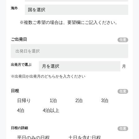
海外
※複数ご希望の場合は、要望欄にご記入ください。
ご出発日
任意
出発月で選ぶ
月
※出発日か出発月の
どちらかを入力ください
日程
任意
日帰り
1泊
2泊
3泊
4泊
4泊以上
日程の詳細
任意
平日のみの日程
土日を含む日程