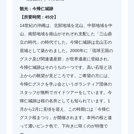
観光：今帰仁城跡
【所要時間：45分】
14世紀の沖縄は、北部地域を北山、中部地域を中
山、南部地域を南山がそれぞれ支配した「三山鼎
立の時代」の時代でした。今帰仁城跡は北山王の
居城として築かれました。2000年に「琉球王国の
グスク及び関連遺産群」が世界遺産に登録され、
今帰仁城跡はそのうちの一つです。高い石垣と頂
上からの眺望が見どころです。ご希望の方には、
今帰仁グスクを学ぶ会というボランティア団体の
スタッフが無料でガイドツアーをしています。今
帰仁城跡は桜の名所としても知られています。1
月から2月に見頃を迎え、この時期には「今帰仁
グスク桜まつり」が開催されます。本州の桜と違
って濃いピンク色で、下向きに咲くのが特徴で