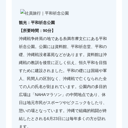
観光：平和祈念公園
【所要時間：90分】
沖縄戦争終焉の地である糸満市摩文仁にある平和
祈念公園。公園には資料館、平和祈念堂、平和の
礎、沖縄戦没者墓苑などがあります。資料館は沖
縄戦の教訓を後世に正しく伝え、恒久平和を目指
すために建設されました。平和の礎には国籍や軍
人、民間人の区別なく、沖縄戦で亡くなられた全
ての人の氏名が刻まれています。公園内の多目的
広場は「NAHAマラソン」の中間地点であり、休
日は地元市民がスポーツやピクニックをしたり、
憩いの場となっています。沖縄で組織的戦闘が終
結したとされる6月23日には毎年多くの方が訪れ
ます。