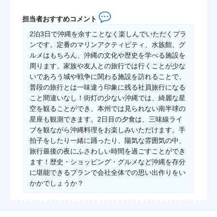
担当者おすすめコメント
2泊3日で沖縄を余すことなく楽しんでいただくプラ
ンです。定番のマリンアクティビティ、水族館、グ
ルメはもちろん、沖縄の文化や歴史を学べる施設を
周ります。家族や友人との旅行では行くことが少な
いであろう城や戦争に関わる施設を訪れることで、
普段の旅行とは一味違う印象に残る社員旅行になる
こと間違いなし！街灯の少ない沖縄では、綺麗な星
空を観ることができ、本州では見られない南半球の
星座も観測できます。2日目の夕食は、三味線ライ
ブを観ながら沖縄料理をお楽しみいただけます。手
拍子をしたり一緒に踊ったり、陽気な雰囲気の中、
旅行最後の夜にふさわしい時間を過ごすことができ
ます！歴史・ショッピング・グルメなど沖縄を存分
に堪能できるプランで会社全体での思い出作りをい
かかでしょうか？