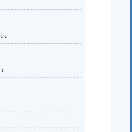
い♪
す！