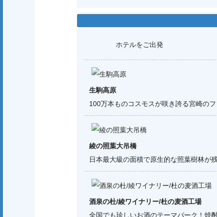
ホテルをご出発
生駒高原
100万本ものコスモスが咲き誇る宮崎の
綾の照葉大吊橋
日本最大級の面積で原生的な照葉樹林が
酒泉の杜/綾ワイナリー/杜の麦酒工場
全国でも珍しいお酒のテーマパーク！焼