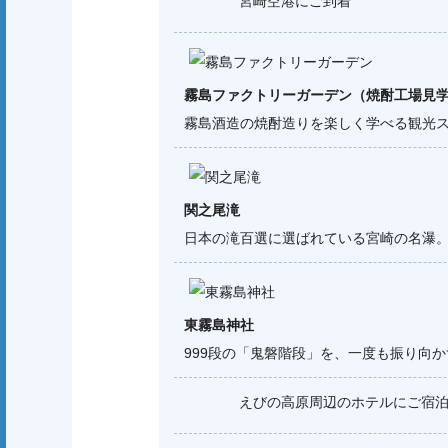
宮崎空港にご到着
霧島ファクトリーガーデン（焼酎工場見学
霧島酒造の焼酎造りを楽しく学べる観光ス
関之尾滝
日本の滝百選に選ばれている宮崎の名瀑
東霧島神社
999段の「鬼磐階段」を、一度も振り向
えびの高原周辺のホテルにご宿