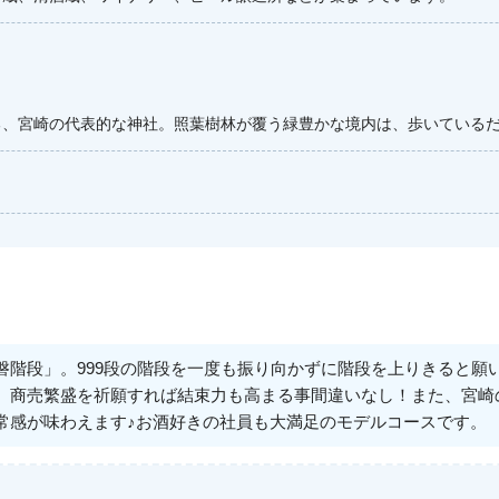
る、宮崎の代表的な神社。照葉樹林が覆う緑豊かな境内は、歩いている
磐階段」。999段の階段を一度も振り向かずに階段を上りきると願
、商売繁盛を祈願すれば結束力も高まる事間違いなし！また、宮崎
常感が味わえます♪お酒好きの社員も大満足のモデルコースです。