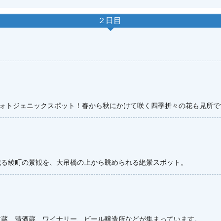
２日目
フォトジェニックスポット！春から秋にかけて咲く四季折々の花も見所で
残る綾町の景観を、大吊橋の上から眺められる絶景スポット。
酎蔵、清酒蔵、ワイナリー、ビール醸造所などが集まっています。