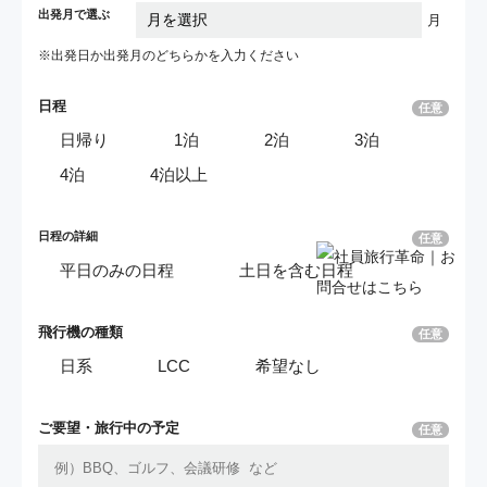
出発月で選ぶ
月
※出発日か出発月の
どちらかを入力ください
日程
任意
日帰り
1泊
2泊
3泊
4泊
4泊以上
日程の詳細
任意
平日のみの日程
土日を含む日程
飛行機の種類
任意
日系
LCC
希望なし
ご要望・
旅行中の予定
任意