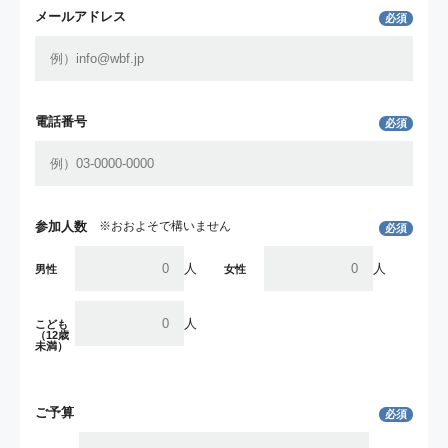
メールアドレス
必須
電話番号
必須
参加人数
※おおよそで構いません
必須
人
人
男性
女性
人
こども
（12歳
未満）
ご予算
必須