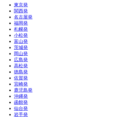
東京発
関西発
名古屋発
福岡発
札幌発
小松発
富山発
茨城発
岡山発
広島発
高松発
徳島発
佐賀発
宮崎発
鹿児島発
沖縄発
函館発
仙台発
岩手発