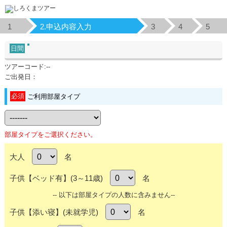
1
2.申込内容入力
3
4
5
日間
ツアーコード:--
ご出発日：
必須
ご利用部屋タイプ
部屋タイプをご選択ください。
大人
名
子供【ベッド有】(3～11歳)
名
-- 以下は部屋タイプの人数に含みません--
子供【添い寝】(未就学児)
名