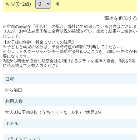
幼児(0~2歳)
名
部屋を追加する
※空席の表記が「問合せ」の場合、弊社にて確保しているお席はございま
せんが、お申込み完了後に空席状況の確認を行い、改めて結果をご連絡い
たします。
【お子様の年齢・料金についての注意】
※子どもと幼児の区分は、出発時時点の年齢で判断してください。
※ジェットスタージャパン等一部航空会社(LCC)につき、2歳から料金が必
要になります。
2歳から料金が必要な航空会社を利用するプランを選択の場合、3歳を2歳
に読み替えて人数入力ください
日程
から泊日
利用人数
大人
0
名/子供
0
名（うちベッドなし
0
名） /幼児
0
名
ホテル
フライトアレンジ