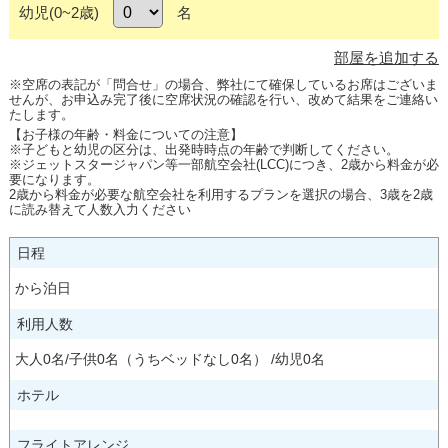
幼児(0~2歳)
名
部屋を追加する
※空席の表記が「問合せ」の場合、弊社にて確保しているお席はございま
せんが、お申込み完了後に空席状況の確認を行い、改めて結果をご連絡い
たします。
【お子様の年齢・料金についての注意】
※子どもと幼児の区分は、出発時時点の年齢で判断してください。
※ジェットスタージャパン等一部航空会社(LCC)につき、2歳から料金が必
要になります。
2歳から料金が必要な航空会社を利用するプランを選択の場合、3歳を2歳
に読み替えて人数入力ください
日程
から泊日
利用人数
大人
0
名/子供
0
名（うちベッドなし
0
名） /幼児
0
名
ホテル
フライトアレンジ