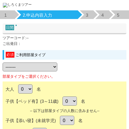
1
2.申込内容入力
3
4
5
日間
ツアーコード:--
ご出発日：
必須
ご利用部屋タイプ
部屋タイプをご選択ください。
大人
名
子供【ベッド有】(3～11歳)
名
-- 以下は部屋タイプの人数に含みません--
子供【添い寝】(未就学児)
名