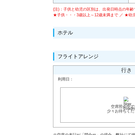
(注)：子供と幼児の区別は、出発日時点の年
★子供・・・3歳以上～12歳未満まで ／ ★幼
ホテル
フライトアレンジ
行き
利用日：
空席照会中で
少々お待ちくだ
※空席の表記が「問合せ」の場合、弊社にて