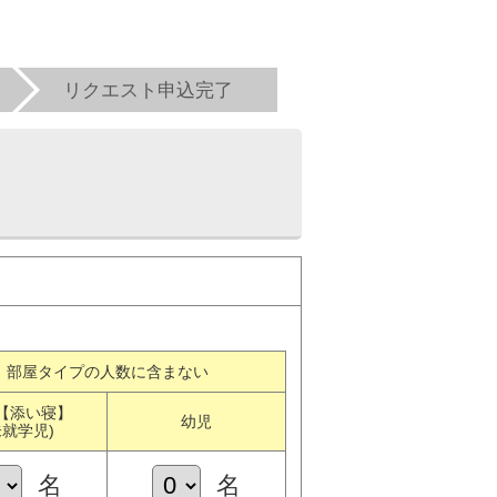
リクエスト申込完了
部屋タイプの人数に含まない
【添い寝】
幼児
未就学児)
名
名