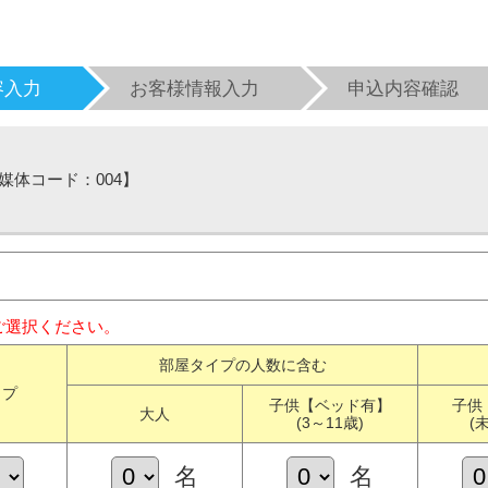
容入力
お客様情報入力
申込内容確認
【媒体コード：004】
ご選択ください。
部屋タイプの人数に含む
イプ
子供【ベッド有】
子供
大人
(3～11歳)
(
名
名