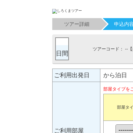
ツアー詳細
申込内
ツアーコード： --
日間
ご利用出発日
から泊日
部屋タイプを
部屋タ
ご利用部屋