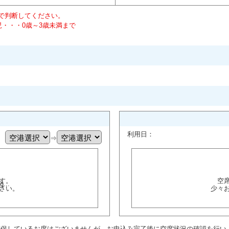
齢で判断してください。
児・・・0歳～3歳未満まで
利用日：
⇒
す。
空
さい。
少々
確保しているお席はございませんが、お申込み完了後に空席状況の確認を行い