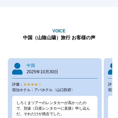
VOICE
中国（山陰山陽）旅行 お客様の声
中国
2025年10月30日
評価：
★★★★☆
評価
宿泊ホテル：アパホテル〈山口防府〉
宿泊ホ
しろくまツアーのレンタカーが高かったの
ネ
で、別途（日産レンタカーに直接）申し込ん
め
だ。それだけが残念でした。
思